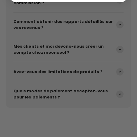
commission ?
Comment obtenir des rapports détaillés sur
vos revenus ?
Mes clients et moi devons-nous créer un
compte chez mooncool ?
Avez-vous des limitations de produits ?
Quels modes de paiement acceptez-vous
pour les paiements ?