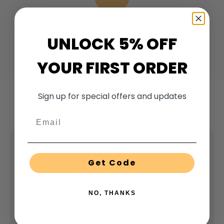
Gagner
UNLOCK 5% OFF
Obtenez jusqu'à 5 % de commissions sur les parrainages
réussis.
YOUR FIRST ORDER
Sign up for special offers and updates
FAQ
Email
Qui est admissible à votre programme?
Get Code
L'ordonnance d'auto-orientation est-elle
autorisée ?
NO, THANKS
Dans combien de temps puis-je recevoir ma