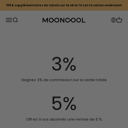
Passer au contenu
100 $ supplémentaires de rabais sur la série TK cette saison seulement
Mooncool CA
Ouvrir la navigation
Ouvrir la recherche
Voir l
Nous sommes toujours ravis de collaborer avec
nouveaux affiliés influents.
3
%
Gagnez 3% de commission sur la vente totale
5
%
Offrez à vos abonnés une remise de 5 %