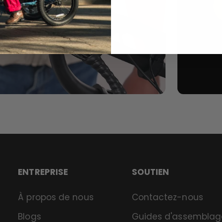
ENTREPRISE
SOUTIEN
À propos de nous
Contactez-nous
Blogs
Guides d'assemblag