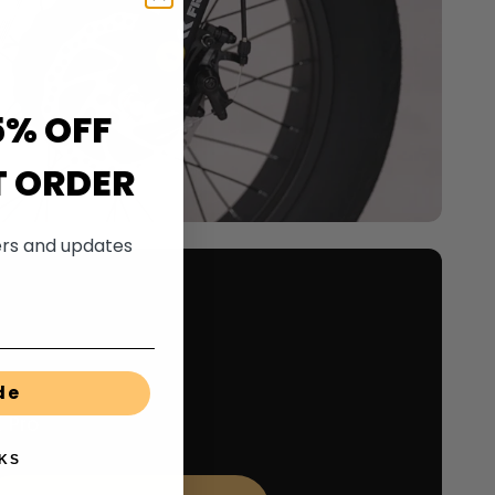
5% OFF
T ORDER
fers and updates
de
 Pro
KS