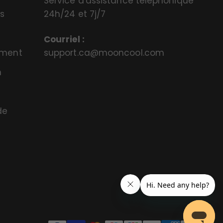
Service d'assistance téléphonique
es
24h/24 et 7j/7
Courriel :
ement
support.ca@mooncool.com
n
e
de