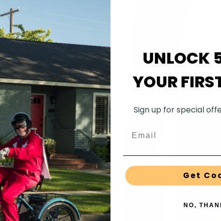
UNLOCK 
YOUR FIRS
Sign up for special of
Email
Get Co
TK
NO, THAN